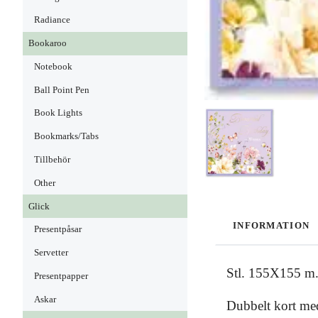
Radiance
Bookaroo
Notebook
Ball Point Pen
Book Lights
Bookmarks/Tabs
Tillbehör
Other
Glick
INFORMATION
Presentpåsar
Servetter
Stl. 155X155 m
Presentpapper
Askar
Dubbelt kort med