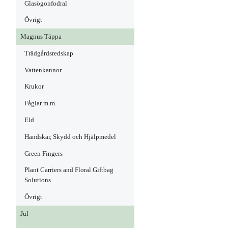
Glasögonfodral
Övrigt
Magnus Täppa
Trädgårdsredskap
Vattenkannor
Krukor
Fåglar m.m.
Eld
Handskar, Skydd och Hjälpmedel
Green Fingers
Plant Carriers and Floral Giftbag
Solutions
Övrigt
Jul