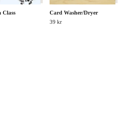
 Class
Card Washer/Dryer
Car
39 kr
39 