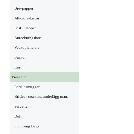
Brevpapper
Att-Göra-Listor
Post-It lappar
Anteckningskort
Veckoplanerare
Pennor
Kort
Presenter
Porslinsmuggar
Brickor, coasters, underlägg m.m.
Servetter
Doft
Shopping Bags