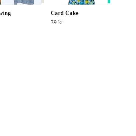
wing
Card Cake
Ca
39 kr
39 