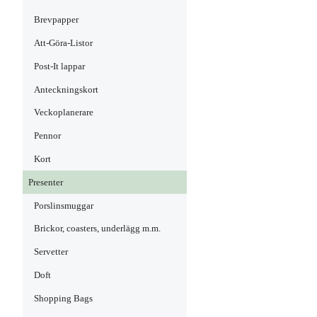
Brevpapper
Att-Göra-Listor
Post-It lappar
Anteckningskort
Veckoplanerare
Pennor
Kort
Presenter
Porslinsmuggar
Brickor, coasters, underlägg m.m.
Servetter
Doft
Shopping Bags