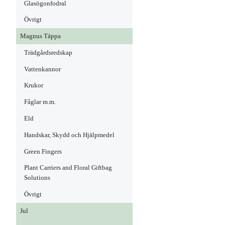
Glasögonfodral
Övrigt
Magnus Täppa
Trädgårdsredskap
Vattenkannor
Krukor
Fåglar m.m.
Eld
Handskar, Skydd och Hjälpmedel
Green Fingers
Plant Carriers and Floral Giftbag
Solutions
Övrigt
Jul