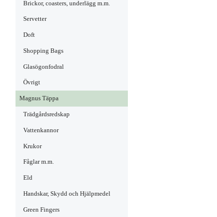
Brickor, coasters, underlägg m.m.
Servetter
Doft
Shopping Bags
Glasögonfodral
Övrigt
Magnus Täppa
Trädgårdsredskap
Vattenkannor
Krukor
Fåglar m.m.
Eld
Handskar, Skydd och Hjälpmedel
Green Fingers