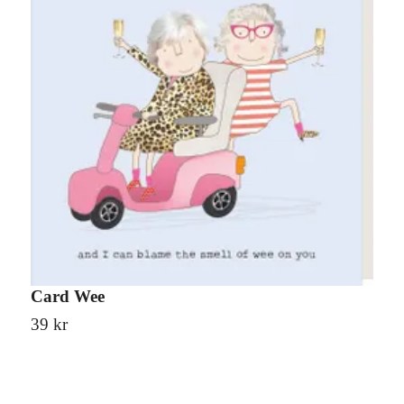
Card Wee
C
39 kr
3