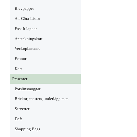
Brevpapper
Att-Göra-Listor
Post-It lappar
Anteckningskort
Veckoplanerare
Pennor
Kort
Presenter
Porslinsmuggar
Brickor, coasters, underlägg m.m.
Servetter
Doft
Shopping Bags