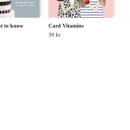
t to know
Card Vitamins
Car
39 kr
39 