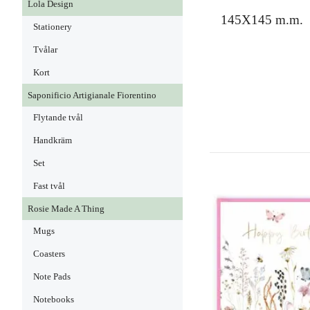
Lola Design
145X145 m.m.
Stationery
Tvålar
Kort
Saponificio Artigianale Fiorentino
Flytande tvål
Handkräm
Set
Fast tvål
Rosie Made A Thing
Mugs
Coasters
Note Pads
Notebooks