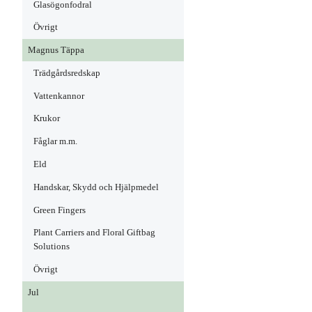
Glasögonfodral
Övrigt
Magnus Täppa
Trädgårdsredskap
Vattenkannor
Krukor
Fåglar m.m.
Eld
Handskar, Skydd och Hjälpmedel
Green Fingers
Plant Carriers and Floral Giftbag
Solutions
Övrigt
Jul