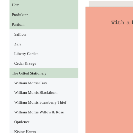
Hem
Produkter
Partisan
Saffron
Zara
Liberty Garden
Cedar & Sage
The Gifted Stationery
William Morris Cray
William Morris Blackthorn
William Morris Strawberry Thief
William Morris Willow & Rose
Opulence
Kising Harers