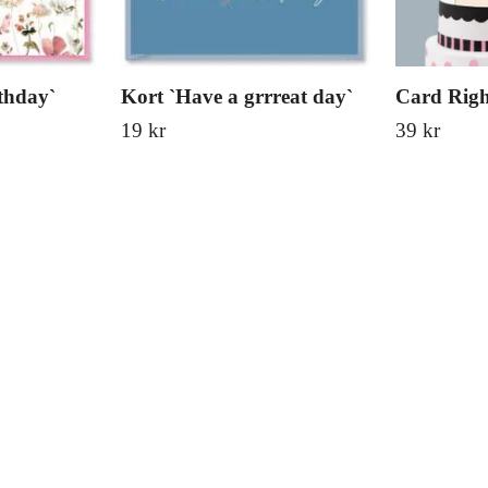
thday`
Kort `Have a grrreat day`
Card Righ
19 kr
39 kr