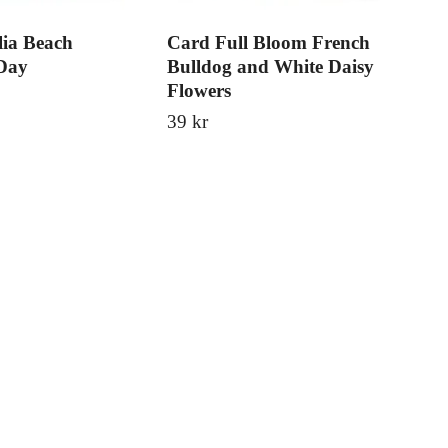
ia Beach
Card Full Bloom French
Car
Day
Bulldog and White Daisy
Bu
Flowers
39 
39 kr