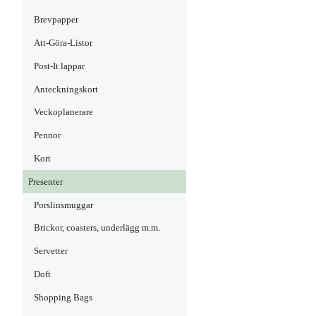
Brevpapper
Att-Göra-Listor
Post-It lappar
Anteckningskort
Veckoplanerare
Pennor
Kort
Presenter
Porslinsmuggar
Brickor, coasters, underlägg m.m.
Servetter
Doft
Shopping Bags