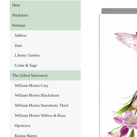
Hem
Produkter
Partisan
Saffron
Zara
Liberty Garden
Cedar & Sage
The Gifted Stationery
William Morris Cray
William Morris Blackthorn
William Morris Strawberry Thief
William Morris Willow & Rose
Opulence
Kising Harers