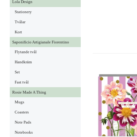
Lola Design
Stationery
Tvålar
Kort
Saponificio Artigianale Fiorentino
Flytande tvål
Handkräm
Set
Fast tvål
Rosie Made A Thing
Mugs
Coasters
Note Pads
Notebooks