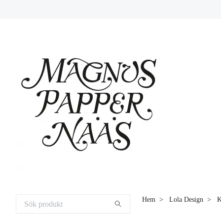
Hem
Lola Design
K