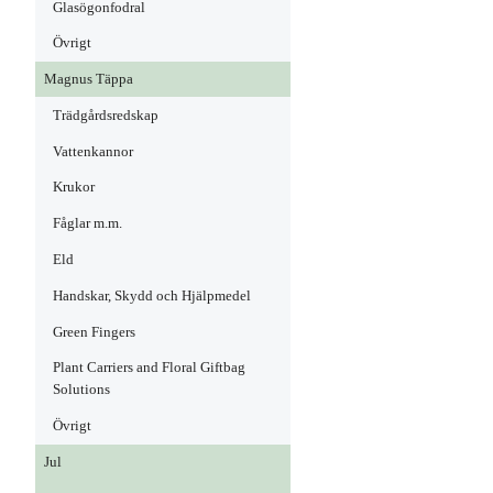
Glasögonfodral
Övrigt
Magnus Täppa
Trädgårdsredskap
Vattenkannor
Krukor
Fåglar m.m.
Eld
Handskar, Skydd och Hjälpmedel
Green Fingers
Plant Carriers and Floral Giftbag
Solutions
Övrigt
Jul