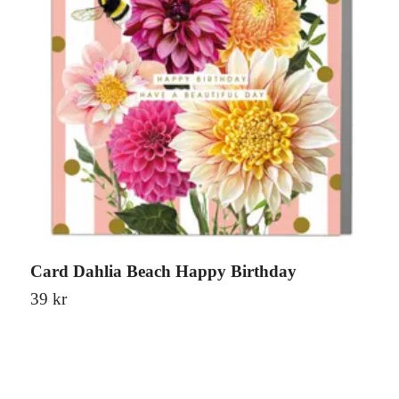
Card Dahlia Beach Happy Birthday
C
39 kr
3