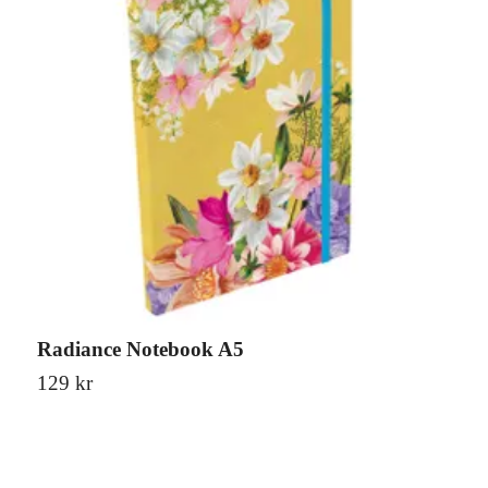
Radiance Notebook A5
R
129 kr
9