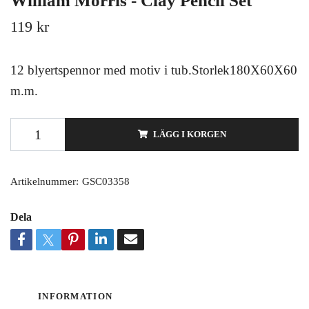
William Morris - Clay Pencil Set
119 kr
12 blyertspennor med motiv i tub.Storlek180X60X60
m.m.
LÄGG I KORGEN
Artikelnummer:
GSC03358
Dela
INFORMATION