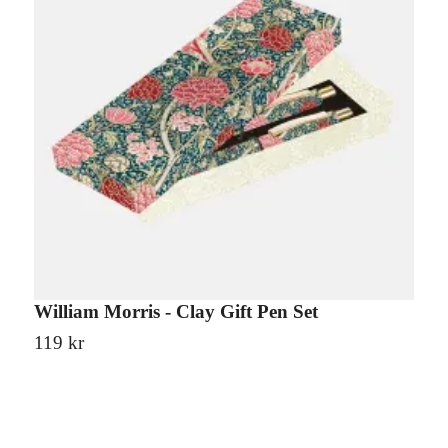
William Morris - Clay Gift Pen Set
O
119 kr
1