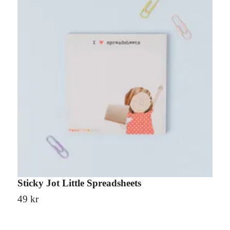
Sticky Jot Little Spreadsheets
S
49 kr
1