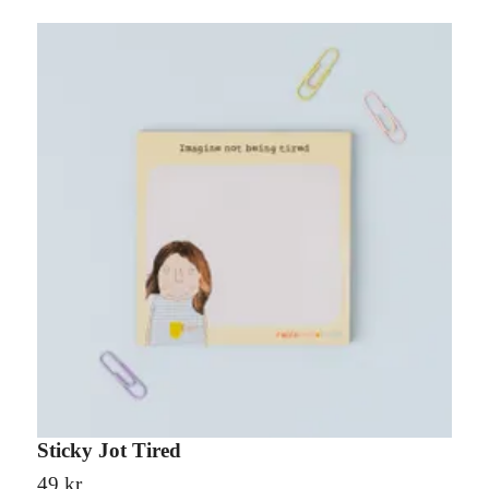
Sticky Jot Tired
S
49 kr
1