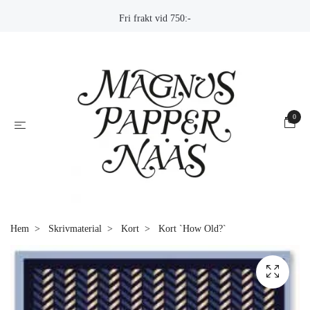
Fri frakt vid 750:-
0
Hem
Skrivmaterial
Kort
Kort `How Old?`