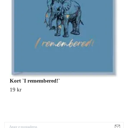
Kort `I remembered!`
C
19 kr
3