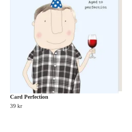
Card Perfection
C
39 kr
3