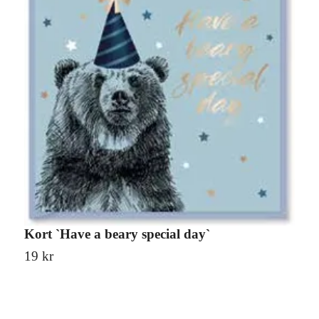
Kort `Have a beary special day`
C
19 kr
3