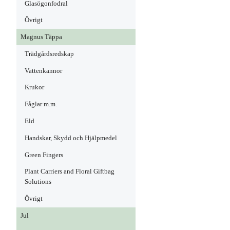
Glasögonfodral
Övrigt
Magnus Täppa
Trädgårdsredskap
Vattenkannor
Krukor
Fåglar m.m.
Eld
Handskar, Skydd och Hjälpmedel
Green Fingers
Plant Carriers and Floral Giftbag
Solutions
Övrigt
Jul