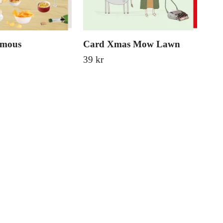
umous
Card Xmas Mow Lawn
Car
39 kr
39 