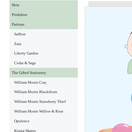
Hem
Produkter
Partisan
Saffron
Zara
Liberty Garden
Cedar & Sage
The Gifted Stationery
William Morris Cray
William Morris Blackthorn
William Morris Strawberry Thief
William Morris Willow & Rose
Opulence
Kising Harers