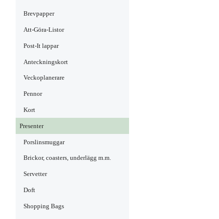
Brevpapper
Att-Göra-Listor
Post-It lappar
Anteckningskort
Veckoplanerare
Pennor
Kort
Presenter
Porslinsmuggar
Brickor, coasters, underlägg m.m.
Servetter
Doft
Shopping Bags