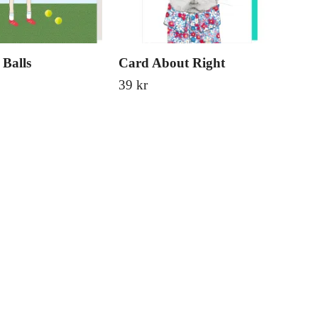
Balls
Card About Right
Ca
39 kr
39 