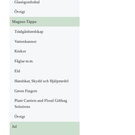
Glasögonfodral
Övrigt
Magnus Täppa
Trädgårdsredskap
Vattenkannor
Krukor
Fåglar m.m.
Eld
Handskar, Skydd och Hjälpmedel
Green Fingers
Plant Carriers and Floral Giftbag
Solutions
Övrigt
Jul