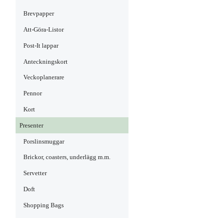
Brevpapper
Att-Göra-Listor
Post-It lappar
Anteckningskort
Veckoplanerare
Pennor
Kort
Presenter
Porslinsmuggar
Brickor, coasters, underlägg m.m.
Servetter
Doft
Shopping Bags