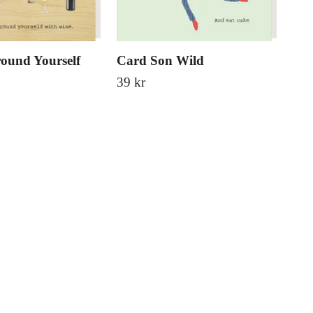
ound Yourself
Card Son Wild
Car
39 kr
39 