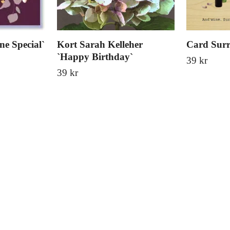
e Special`
Kort Sarah Kelleher
Card Surr
`Happy Birthday`
39 kr
39 kr