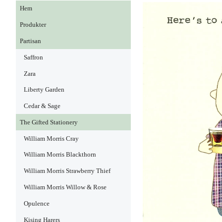
Hem
Produkter
Partisan
Saffron
Zara
Liberty Garden
Cedar & Sage
The Gifted Stationery
William Morris Cray
William Morris Blackthorn
William Morris Strawberry Thief
William Morris Willow & Rose
Opulence
Kising Harers