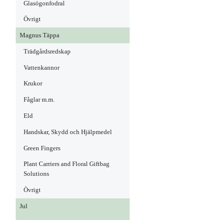
Glasögonfodral
Övrigt
Magnus Täppa
Trädgårdsredskap
Vattenkannor
Krukor
Fåglar m.m.
Eld
Handskar, Skydd och Hjälpmedel
Green Fingers
Plant Carriers and Floral Giftbag
Solutions
Övrigt
Jul