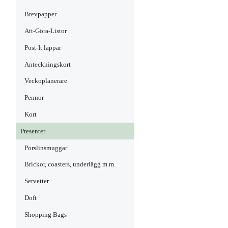
Brevpapper
Att-Göra-Listor
Post-It lappar
Anteckningskort
Veckoplanerare
Pennor
Kort
Presenter
Porslinsmuggar
Brickor, coasters, underlägg m.m.
Servetter
Doft
Shopping Bags