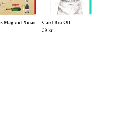
s Magic of Xmas
Card Bra Off
Car
39 kr
39 