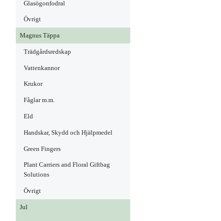
Glasögonfodral
Övrigt
Magnus Täppa
Trädgårdsredskap
Vattenkannor
Krukor
Fåglar m.m.
Eld
Handskar, Skydd och Hjälpmedel
Green Fingers
Plant Carriers and Floral Giftbag
Solutions
Övrigt
Jul