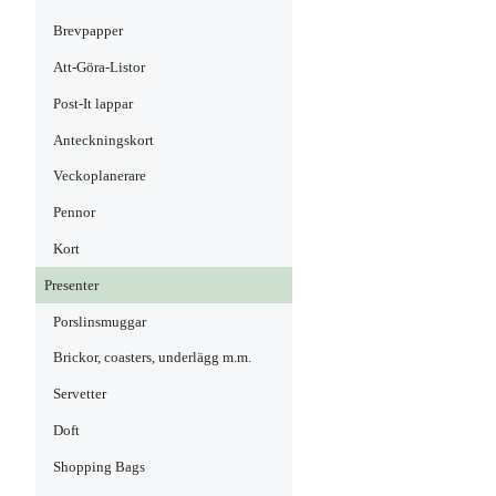
Brevpapper
Att-Göra-Listor
Post-It lappar
Anteckningskort
Veckoplanerare
Pennor
Kort
Presenter
Porslinsmuggar
Brickor, coasters, underlägg m.m.
Servetter
Doft
Shopping Bags