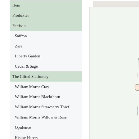
Hem
Produkter
Partisan
Saffron
Zara
Liberty Garden
Cedar & Sage
The Gifted Stationery
William Morris Cray
William Morris Blackthorn
William Morris Strawberry Thief
William Morris Willow & Rose
Opulence
Kising Harers