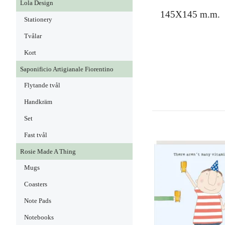
Lola Design
145X145 m.m.
Stationery
Tvålar
Kort
Saponificio Artigianale Fiorentino
Flytande tvål
Handkräm
Set
Fast tvål
Rosie Made A Thing
Mugs
Coasters
Note Pads
Notebooks