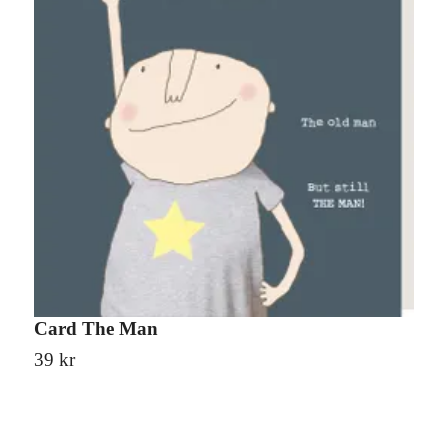
Card The Man
C
39 kr
3