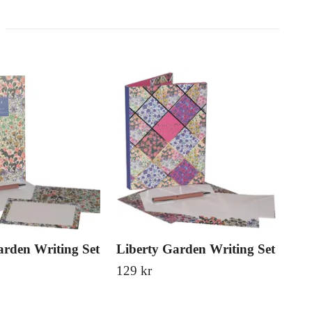
arden Writing Set
Liberty Garden Writing Set
Zar
129 kr
129