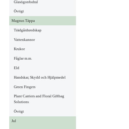
Glasögonfodral
Övrigt
Magnus Täppa
Trädgårdsredskap
Vattenkannor
Krukor
Fåglar m.m.
Eld
Handskar, Skydd och Hjälpmedel
Green Fingers
Plant Carriers and Floral Giftbag
Solutions
Övrigt
Jul