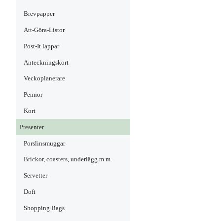
Brevpapper
Att-Göra-Listor
Post-It lappar
Anteckningskort
Veckoplanerare
Pennor
Kort
Presenter
Porslinsmuggar
Brickor, coasters, underlägg m.m.
Servetter
Doft
Shopping Bags