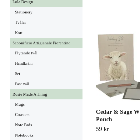
Lola Design
Stationery
Tvålar
Kort
Saponificio Artigianale Fiorentino
Flytande tvål
Handkräm
Set
Fast tvål
Rosie Made A Thing
Mugs
Cedar & Sage Wr
Coasters
Pouch
Note Pads
59 kr
Notebooks