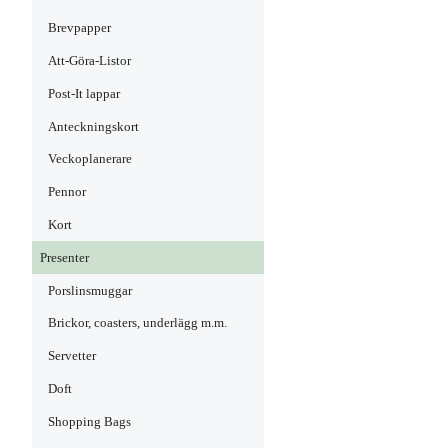
Brevpapper
Att-Göra-Listor
Post-It lappar
Anteckningskort
Veckoplanerare
Pennor
Kort
Presenter
Porslinsmuggar
Brickor, coasters, underlägg m.m.
Servetter
Doft
Shopping Bags