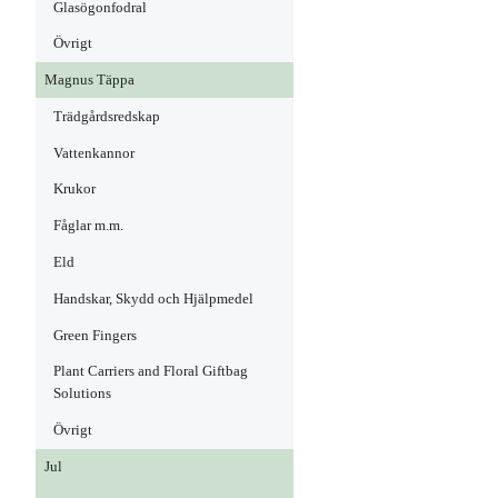
Glasögonfodral
Övrigt
Magnus Täppa
Trädgårdsredskap
Vattenkannor
Krukor
Fåglar m.m.
Eld
Handskar, Skydd och Hjälpmedel
Green Fingers
Plant Carriers and Floral Giftbag
Solutions
Övrigt
Jul