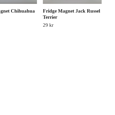
agnet Chihuahua
Fridge Magnet Jack Russel
Wil
Terrier
Thi
29 kr
229