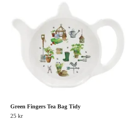
Green Fingers Tea Bag Tidy
C
25 kr
4