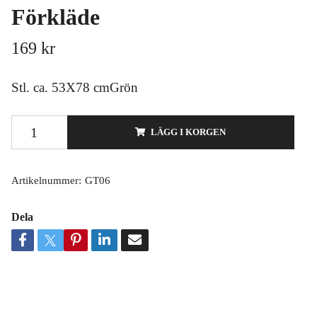
Förkläde
169 kr
Stl. ca. 53X78 cmGrön
LÄGG I KORGEN
Artikelnummer:
GT06
Dela