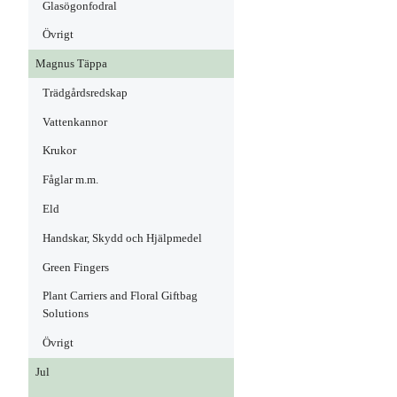
Glasögonfodral
Övrigt
Magnus Täppa
Trädgårdsredskap
Vattenkannor
Krukor
Fåglar m.m.
Eld
Handskar, Skydd och Hjälpmedel
Green Fingers
Plant Carriers and Floral Giftbag
Solutions
Övrigt
Jul