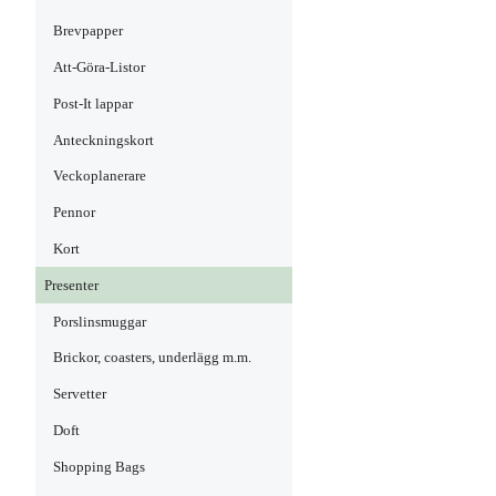
Brevpapper
Att-Göra-Listor
Post-It lappar
Anteckningskort
Veckoplanerare
Pennor
Kort
Presenter
Porslinsmuggar
Brickor, coasters, underlägg m.m.
Servetter
Doft
Shopping Bags