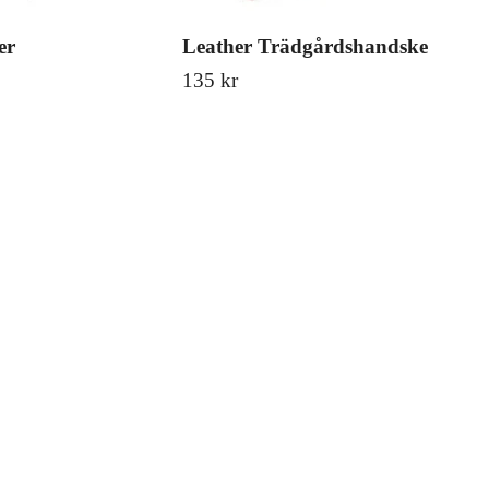
er
Leather Trädgårdshandske
Too
135 kr
465