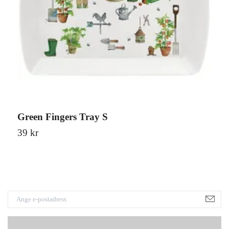
Green Fingers Tray S
G
39 kr
7