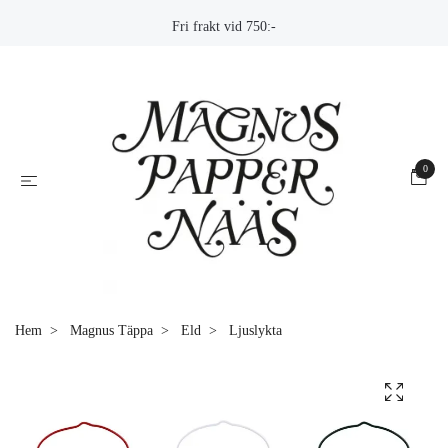
Fri frakt vid 750:-
0
Hem
Magnus Täppa
Eld
Ljuslykta