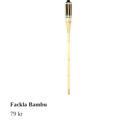
Fackla Bambu
T
79 kr
1