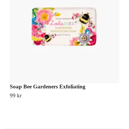
Soap Bee Gardeners Exfoliating
S
99 kr
9