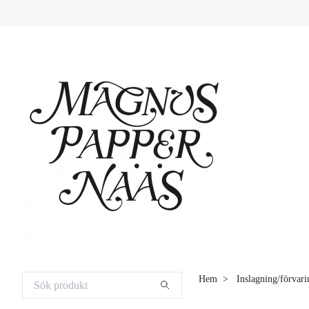
Hem
Inslagning/förvari