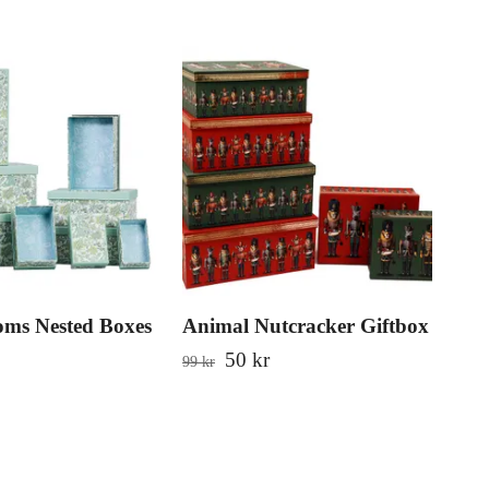
oms Nested Boxes
Animal Nutcracker Giftbox
Ani
Sq
50 kr
99 kr
89 k