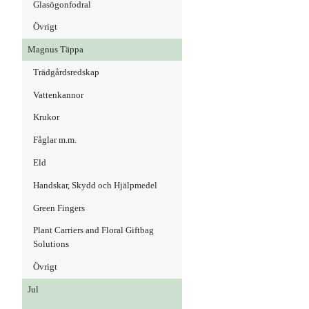
Glasögonfodral
Övrigt
Magnus Täppa
Trädgårdsredskap
Vattenkannor
Krukor
Fåglar m.m.
Eld
Handskar, Skydd och Hjälpmedel
Green Fingers
Plant Carriers and Floral Giftbag
Solutions
Övrigt
Jul