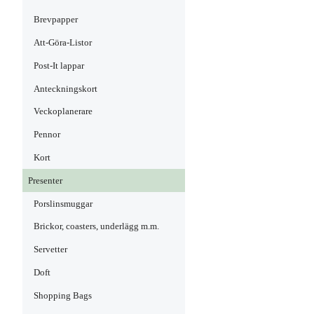
Brevpapper
Att-Göra-Listor
Post-It lappar
Anteckningskort
Veckoplanerare
Pennor
Kort
Presenter
Porslinsmuggar
Brickor, coasters, underlägg m.m.
Servetter
Doft
Shopping Bags