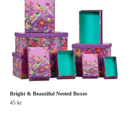
Bright & Beautiful Nested Boxes
S
45 kr
8