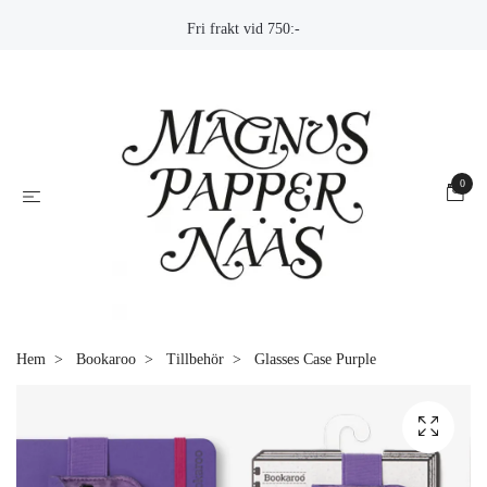
Fri frakt vid 750:-
0
Hem
Bookaroo
Tillbehör
Glasses Case Purple