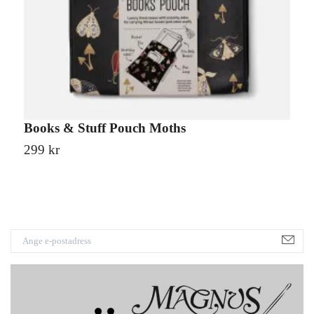
Books & Stuff Pouch Moths
B
299 kr
2