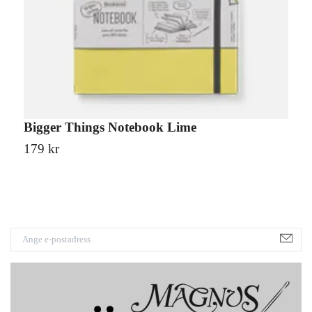
Bigger Things Notebook Lime
B
179 kr
1