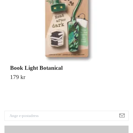
Book Light Botanical
B
179 kr
1